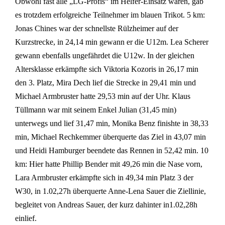
Obwohl fast alle „LG-Profis“ im Helfer-Einsatz waren, gab
es trotzdem erfolgreiche Teilnehmer im blauen Trikot. 5 km:
Jonas Chines war der schnellste Rülzheimer auf der
Kurzstrecke, in 24,14 min gewann er die U12m. Lea Scherer
gewann ebenfalls ungefährdet die U12w. In der gleichen
Altersklasse erkämpfte sich Viktoria Kozoris in 26,17 min
den 3. Platz, Mira Dech lief die Strecke in 29,41 min und
Michael Armbruster hatte 29,53 min auf der Uhr. Klaus
Tüllmann war mit seinem Enkel Julian (31,45 min)
unterwegs und lief 31,47 min, Monika Benz finishte in 38,33
min, Michael Rechkemmer überquerte das Ziel in 43,07 min
und Heidi Hamburger beendete das Rennen in 52,42 min. 10
km: Hier hatte Phillip Bender mit 49,26 min die Nase vorn,
Lara Armbruster erkämpfte sich in 49,34 min Platz 3 der
W30, in 1.02,27h überquerte Anne-Lena Sauer die Ziellinie,
begleitet von Andreas Sauer, der kurz dahinter in1.02,28h
einlief.